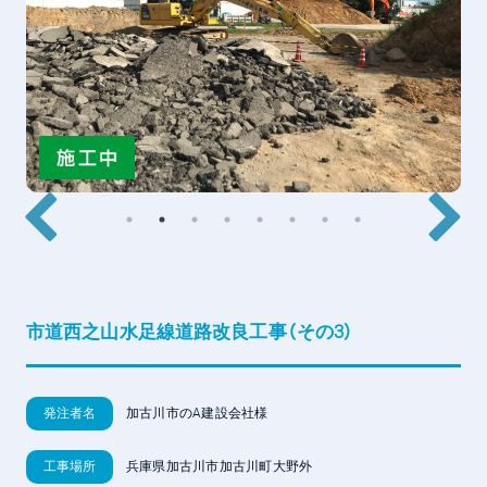
市道西之山水足線道路改良工事（その3）
発注者名
加古川市のA建設会社様
工事場所
兵庫県加古川市加古川町大野外