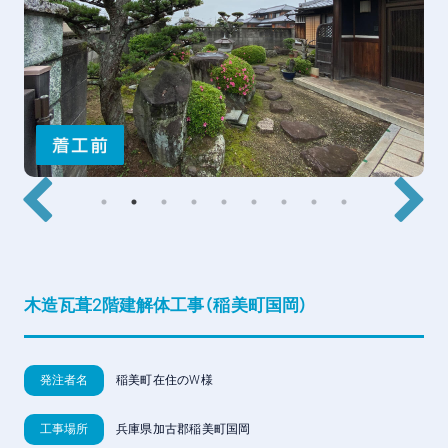
木造瓦葺2階建解体工事（稲美町国岡）
発注者名
稲美町在住のW様
工事場所
兵庫県加古郡稲美町国岡