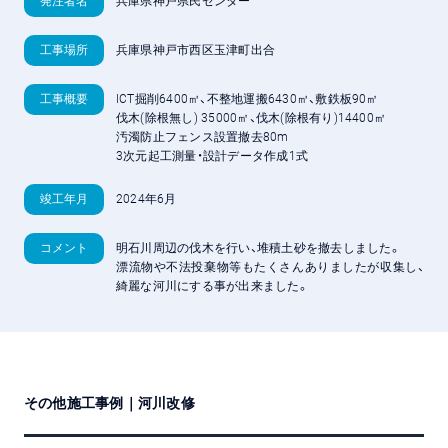
発注者名
兵庫県神戸県民センター
工事場所
兵庫県神戸市西区玉津町出合
工事概要
ICT掘削6400㎥、不整地運搬6430㎥、敷鉄板90㎡
伐木(除根無し) 35000㎡、伐木(除根有り)14400㎡
汚濁防止フェンス設置撤去80m
3次元起工測量・設計データ作成1式
竣工年月
2024年6月
コメント
明石川周辺の伐木を行い、堆積土砂を撤去しました。
漂流物や不法投棄物等もたくさんありましたが収集し、
綺麗な河川にする事が出来ました。
その他施工事例｜河川改修